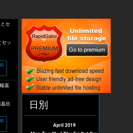
とセッ
30
日別
楊嘉欣
30
April 2019