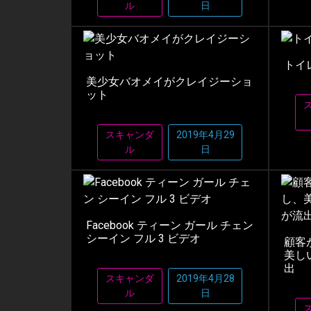
ル
日
トイ
美少女バオメイがクレイジーショ
ット
スキャンダ
2019年4月29
ル
日
Facebook ティーン ガール チェン
シーイン フル 3 ビデオ
顧客
美し
出
スキャンダ
2019年4月28
ル
日