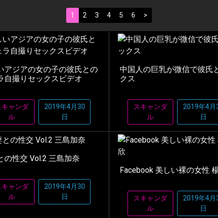
1
2
3
4
5
6
>
いアジアの女の子の彼氏との
中国人の巨乳が微信で彼氏
ラ自撮りセックスビデオ
クス
スキャンダ
2019年4月30
スキャンダ
2019年4月
ル
日
ル
日
の性交 Vol.2 三島加奈
Facebook 美しい裸の女性 
スキャンダ
2019年4月30
ル
日
スキャンダ
2019年4月
ル
日